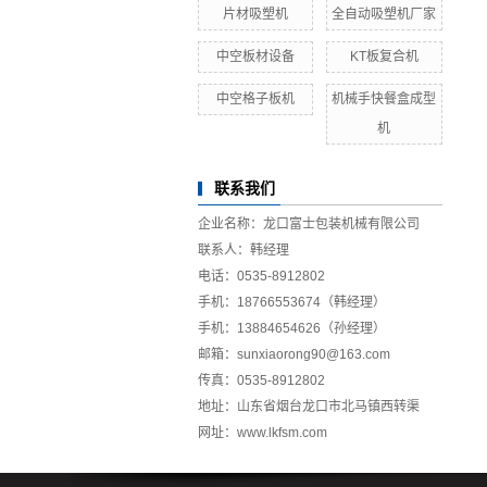
片材吸塑机
全自动吸塑机厂家
中空板材设备
KT板复合机
中空格子板机
机械手快餐盒成型
机
联系我们
企业名称：龙口富士包装机械有限公司
联系人：韩经理
电话：0535-8912802
手机：18766553674（韩经理）
手机：13884654626（孙经理）
邮箱：sunxiaorong90@163.com
传真：0535-8912802
地址：山东省烟台龙口市北马镇西转渠
网址：www.lkfsm.com