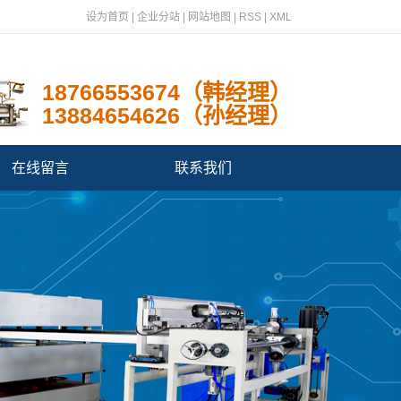
设为首页
|
企业分站
|
网站地图
|
RSS
|
XML
18766553674（韩经理）
13884654626（孙经理）
在线留言
联系我们