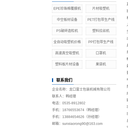
EPE珍珠棉覆膜机
片材吸塑机
中空板材设备
PET打包带生产线
PS破碎造粒机
塑料拉丝机
全自动吸塑机价格
PP打包带生产线
高速真空吸塑机
口罩机
塑料板片材设备
果袋机
联系我们
企业名称：龙口富士包装机械有限公司
联系人：韩经理
电话：0535-8912802
手机：18766553674（韩经理）
手机：13884654626（孙经理）
邮箱：sunxiaorong90@163.com