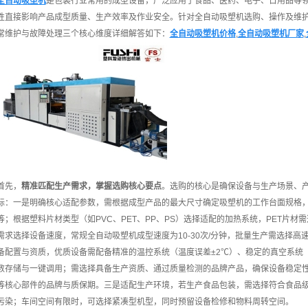
全自动吸塑机
是包装行业常用的成型设备，广泛应用于食品、医药、电子、日用品等
性直接影响产品成型质量、生产效率及作业安全。针对全自动吸塑机选购、操作及维
常维护与故障处理三个核心维度详细解答如下：
全自动吸塑机价格
,
全自动吸塑机厂家
,
首先，
精准匹配生产需求，掌握选购核心要点
。选购的核心是确保设备与生产场景、
标：一是明确核心适配参数，需根据成型产品的最大尺寸确定吸塑机的工作台面规格，常见台面
等；根据塑料片材类型（如PVC、PET、PP、PS）选择适配的加热系统，PET片
需求选择设备速度，常规全自动吸塑机成型速度为10-30次/分钟，批量生产需选择
备配置与资质，优质设备需配备精准的温控系统（温度误差±2℃）、稳定的真空系统（真
数存储与一键调用；需选择具备生产资质、通过质量检测的品牌产品，确保设备稳定
等核心部件的品牌与质保期。三是适配生产环境，若生产食品包装，需选择符合食品
污染；车间空间有限时，可选择紧凑型机型，同时预留设备检修和物料周转空间。