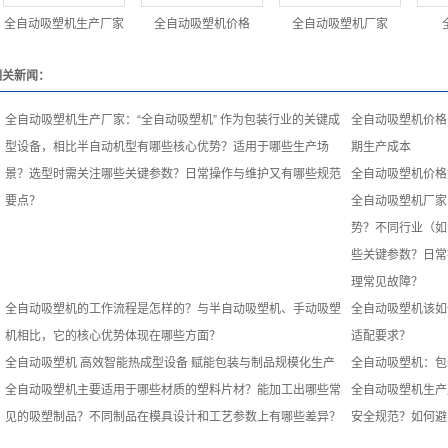
全自动吸塑机生产厂家
全自动吸塑机价格
全自动吸塑机厂家
相关新闻：
全自动吸塑机生产厂家：“全自动吸塑机” 作为包装行业的关键成
全自动吸塑机价格
型设备，相比半自动机型有哪些核心优势？适用于哪些生产场
期生产成本
景？选型时需关注哪些关键参数？日常操作与维护又有哪些规范
全自动吸塑机价格
要点？
全自动吸塑机厂家
势？不同行业（如
些关键参数？日常
理常见故障？
全自动吸塑机的工作流程是怎样的？与半自动吸塑机、手动吸塑
全自动吸塑机该如
机相比，它的核心优势体现在哪些方面？
适配要求？
全自动吸塑机 高效智能热成型设备 赋能包装与制品规模化生产
全自动吸塑机：包
全自动吸塑机主要适用于哪些材质的塑料片材？能加工出哪些常
全自动吸塑机生产
见的吸塑制品？不同制品在模具设计和工艺参数上有哪些差异？
安全规范？如何避