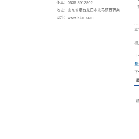
传真：0535-8912802
地址：山东省烟台龙口市北马镇西转渠
网址：www.lkfsm.com
本文
相
上
些
下