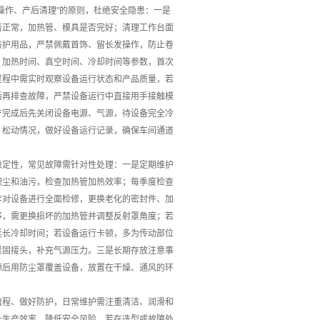
操作、产后清理”的原则，杜绝安全隐患：一是
否正常，加热管、模具是否完好；清理工作台面
防护用品，严禁佩戴首饰、留长发操作，防止卷
、加热时间、真空时间、冷却时间等参数，首次
过程中需实时观察设备运行状态和产品质量，若
后再排查故障，严禁设备运行中直接用手接触模
产完成后先关闭设备电源、气源，待设备完全冷
、松动情况，做好设备运行记录，确保车间通道
稳定性，常见故障需针对性处理：一是定期维护
积尘和油污，检查加热管加热效率；每季度检查
年对设备进行全面检修，更换老化的密封件、加
移，需更换损坏的加热管并调整反射罩角度；若
延长冷却时间；若设备运行卡顿，多为传动部位
紧固接头，补充气源压力。三是长期存放注意事
源后用防尘罩覆盖设备，放置在干燥、通风的环
流程、做好防护，日常维护需注重清洁、润滑和
升生产效率、降低安全风险。若在选型或故障处