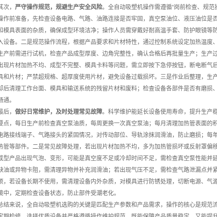
其次，
严守操作规范，规避生产安全风险
。全自动吸塑机操作需遵循“岗前检查、规范
操作前准备，先检查设备电路、气路、油路连接是否牢固，真空泵油位、液压油位是
和模具表面的杂质，确保成型环境洁净；操作人员需穿戴好耐高温手套、防护眼镜等
入设备。二是规范操作流程，根据产品要求和片材特性，通过控制系统设定加热温度
生产前需进行试机，检查产品成型厚度、边角完整性，确认合格后再批量生产；生产
出现片材加热不均、成型不完整、模具卡料等问题，需立即按下急停按钮，断电断气
具和片材；严禁超规格、超厚度使用片材，避免设备过载损坏。三是作业后整理，生
却后清理工作台面、模具和输送系统的残留片材和废料；检查设备各部件是否有磨损
畅通。
最后，
做好日常维护，及时处理常见故障
。科学维护能延长设备使用寿命，提升生产
要点，每日生产前检查真空泵油质，每周更换一次真空泵油；每月清理加热管表面的
电路接线端子、气路接头的紧固情况，对传动部位、导轨涂抹润滑油，防止磨损；每
热管等部件。二是常见故障处理，若出现片材加热不均，多为加热管损坏或反射罩偏
成型产品出现气泡、变形，可能是真空度不足或冷却时间不足，需检查真空泵性能并
缺油或异物卡阻，需清理异物并补充润滑油；若出现气压不足，需检查气路泄漏点并
项，若设备长期不使用，需清理设备内外杂质，对模具进行防锈处理，切断电源、气
境中，定期检查设备状态，防止部件受潮老化。
总结来说，全自动吸塑机选购的关键是匹配生产参数和产品需求，操作的核心是规范
定期检修。选择优质设备并严格遵循操作维护规范，既能保障产品质量稳定，又能提