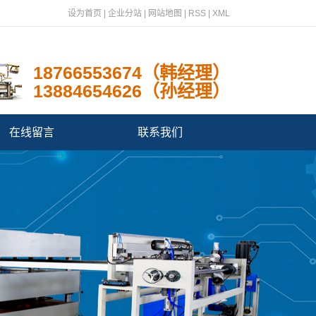
设为首页
|
企业分站
|
网站地图
|
RSS
|
XML
18766553674（韩经理）
13884654626（孙经理）
在线留言
联系我们