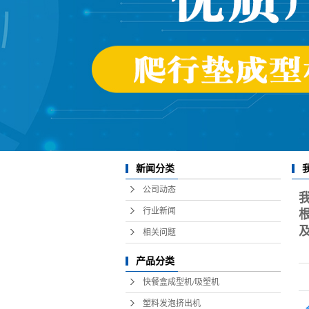
新闻分类
机
公司动态
型
行业新闻
规
相关问题
响
产品分类
塑
快餐盒成型机/吸塑机
塑料发泡挤出机