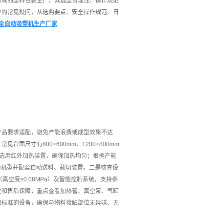
领域的塑料包装生产，其选型合理性、操作规范
护的常见疑问，从选购要点、安全操作规范、日
全自动吸塑机生产厂家
产品要求适配，避免产能浪费或成型效果不达
尺寸有800×600mm、1200×800mm
材需选用红外加热装置，确保加热均匀；根据产能
高速机型并配套自动送料、裁切装置。二是核查设
空度≥0.08MPa）及智能控制系统，支持参
性和售后保障，重点查看加热管、真空泵、气缸
级标准的设备，确保与物料接触部位无异味、无