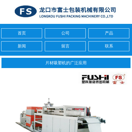
首页
公司
产品
新闻
留言
联系
片材吸塑机的广泛应用