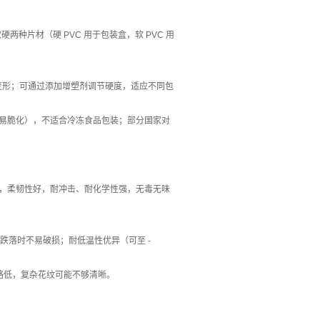
两种片材（硬 PVC 用于包装盒，软 PVC 用
变形；可通过添加增塑剂调节硬度，适应不同包
易脆化），不适合冷冻食品包装；部分国家对
30℃，柔韧性好，耐冲击、耐化学性强，无毒无味
跌落时不易破损；耐低温性优异（可至 -
度略低，复杂花纹可能不够清晰。