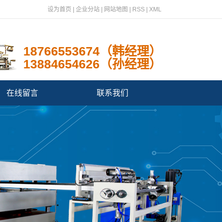
设为首页
|
企业分站
|
网站地图
|
RSS
|
XML
18766553674（韩经理）
13884654626（孙经理）
在线留言
联系我们