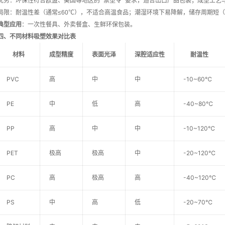
优势：环保性符合欧盟、美国等地区的 “禁塑令” 要求，适合出口产品包装；成型工艺与
局限：耐温性差（通常≤60℃），不适合高温食品；潮湿环境下易降解，储存周期短（≤
典型应用
：一次性餐具、外卖餐盒、生鲜环保包装。
四、不同材料吸塑效果对比表
材料
成型精度
表面光泽
深腔适应性
耐温性
PVC
高
中
中
-10~60℃
PE
中
低
高
-40~80℃
PP
高
中
中
-10~120℃
PET
极高
极高
中
-20~120℃
PC
高
极高
高
-40~120℃
PS
中
高
低
-20~70℃