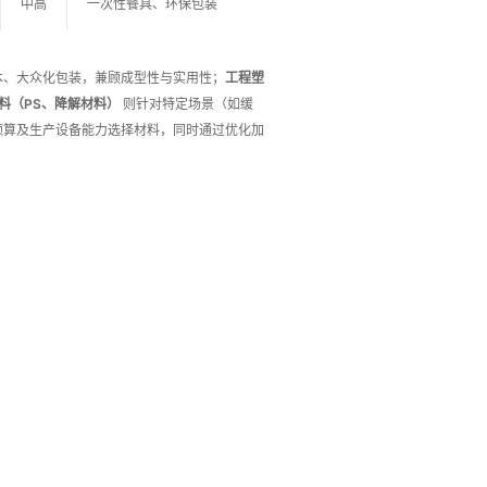
中高
一次性餐具、环保包装
本、大众化包装，兼顾成型性与实用性；
工程塑
料（PS、降解材料）
则针对特定场景（如缓
预算及生产设备能力选择材料，同时通过优化加