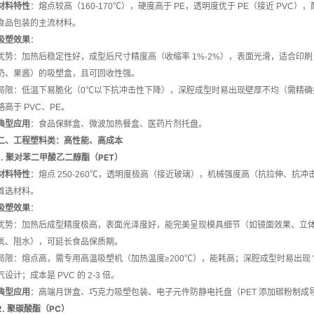
材料特性
：熔点较高（160-170℃），硬度高于 PE，透明度优于 PE（接近 PVC
食品包装的主流材料。
吸塑效果
：
优势：加热后稳定性好，成型后尺寸精度高（收缩率 1%-2%），表面光滑，适合印
奶、果酱）的吸塑盒，且可回收性强。
局限：低温下易脆化（0℃以下抗冲击性下降），深腔成型时易出现壁厚不均（需精确
略高于 PVC、PE。
典型应用
：食品保鲜盒、微波加热餐盒、医药片剂托盘。
二、工程塑料类：高性能、高成本
1. 聚对苯二甲酸乙二醇酯（PET）
材料特性
：熔点 250-260℃，透明度极高（接近玻璃），机械强度高（抗拉伸、抗
首选材料。
吸塑效果
：
优势：加热后成型精度极高，表面光泽度好，能完美呈现模具细节（如镜面效果、立
氧、阻水），可延长食品保质期。
局限：熔点高，需专用高温吸塑机（加热温度≥200℃），能耗高；深腔成型时易出现 
气设计；成本是 PVC 的 2-3 倍。
典型应用
：高端月饼盒、巧克力吸塑包装、电子元件防静电托盘（PET 添加碳粉制成
2. 聚碳酸酯（PC）