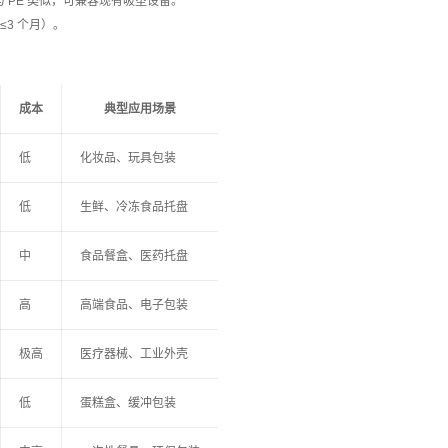
 PE 类似，可兼容现有吸塑设备。
3 个月）。
成本
典型应用场景
低
化妆品、玩具包装
低
生鲜、冷冻食品托盘
中
食品餐盒、医药托盘
高
高端食品、电子包装
极高
医疗器械、工业外壳
低
蛋糕盒、缓冲包装