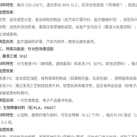
材料特性
：熔点 220-230℃，透光率达 90% 以上，抗冲击性极强（“防弹胶”），耐高
吸塑效果
：
优势：适合成型大型、复杂结构的制品（如汽车灯罩内衬、医疗器械外壳），成型后
局限：加热时流动性差，需高压吸塑辅助成型，且易产生内应力（需退火处理消除）；价格昂
业领域使用。
典型应用
：医疗器械防护罩、汽车内饰件、精密仪器包装壳。
三、特殊功能类：针对性场景适配
1. 聚苯乙烯（PS）
材料特性
：分为普通 PS（硬而脆，透明度高）和发泡 PS（EPS，即泡沫塑料），熔点
吸塑效果
：
普通 PS：适合成型浅腔、结构简单的制品（如蛋糕托盘、玩具包装），透明度高但易
发泡 PS：通过发泡工艺制成轻质片材，吸塑后具有缓冲性，适合易碎品包装（如电
渐被纸质材料替代。
典型应用
：一次性蛋糕盒、电子产品缓冲包装。
2. 生物降解材料（如 PLA、PBAT）
材料特性
：以淀粉、植物纤维为原料，可完全降解（6-12 个月），熔点与 PE 接近（11
1.5-2 倍。
吸塑效果
：