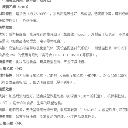
一、通用塑料类：成本低、适用性广
1. 聚氯乙烯（PVC）
材料特性
：熔点低（约 75-90℃），加热后延展性好，易成型，透明度中等，可制成软硬
于吸塑托盘），价格低廉。
吸塑效果
：
优势：成型精度高，能清晰还原模具细节（如细纹、logo），冷却后形状稳定，不易
装需求（如食品浅吸塑盒、电子零件托盘）。
局限：高温加热时易释放氯化氢气体（需设备配备排气系统）；耐低温性差（0℃以下
食品级 PVC 的使用有限制（需符合 FDA、EU 10/2011 等标准）。
典型应用
：化妆品包装盒、玩具吸塑包装、五金工具托盘。
2. 聚乙烯（PE）
材料特性
：分为低密度聚乙烯（LDPE）和高密度聚乙烯（HDPE），熔点 105-1
（符合食品级标准），但透明度较低（呈半透明）。
吸塑效果
：
优势：加热后流动性好，适合成型深腔制品（如深度＞10cm 的托盘），抗撕裂性强，
40℃），适合冷冻食品、生鲜的吸塑包装。
局限：透明度差，无法呈现高光泽外观；收缩率较高（1.5%-3%），成型后尺寸精
典型应用
：超市生鲜托盘、冷冻食品内包装、化工产品防漏托盘。
3. 聚丙烯（PP）