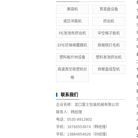
果袋机
育苗盘设备
液压冲裁机
挤出机
PE发泡布挤出机
中空格子板机
EPE珍珠棉覆膜机
猕猴桃打毛机
塑料板片材设备
塑料发泡挤出机
高速真空吸塑机价
快餐盒成型机
格
联系我们
企业名称：龙口富士包装机械有限公司
联系人：韩经理
电话：0535-8912802
手机：18766553674（韩经理）
手机：13884654626（孙经理）