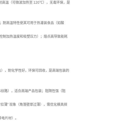
），耐高温（可微波加热至 120℃），无毒环保，是
刷；耐高温特性使其可用于热灌装食品（如酸
控制加热温度和吸塑压力）；熔点高导致能耗
冲击），耐化学性好，环保可回收，是高端包装的
体纹路），适合高端产品包装；阻隔性强（阻
“拉薄” 现象（角落壁厚过薄），需优化模具排
导电片材）。